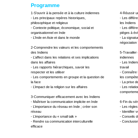
Programme
1-S’ouvrir à la pensée et à la culture indiennes
4-Réussir u
- Les principaux repères historiques,
- Les différ
philosophique et religieux
les Indiens
- Contexte politique, économique, social et
- Les différ
organisationnel en Inde
pièges à évi
- L’Inde en Asie et dans le monde
- La signatu
négociation
2-Comprendre les valeurs et les comportements
des Indiens
5-Travaille
- L’affect dans les relations et ses implications
indiennes
dans les affaires
- Les Indiens
- Les rapports hiérarchiques, savoir les
travail
respecter et les utiliser
- Connaître
- Les comportements en groupe et la question de
les compéten
la face
- La prise d
- L’impact de la religion sur les affaires
- Les relatio
comportemen
3-Communiquer efficacement avec les Indiens
- Maîtriser la communication implicite en Inde
6-Fin du sé
- L’importance du réseau en Inde ; créer son
- Les règles
réseau
- Identifier
- L’importance du « small talk »
- Conseils d
- Rendre sa communication interculturelle
- Conclusion
efficace